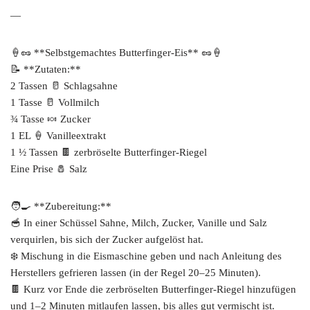
—
🍦🥜 **Selbstgemachtes Butterfinger-Eis** 🥜🍦
📝 **Zutaten:**
2 Tassen 🥛 Schlagsahne
1 Tasse 🥛 Vollmilch
¾ Tasse 🍬 Zucker
1 EL 🍦 Vanilleextrakt
1 ½ Tassen 🍫 zerbröselte Butterfinger-Riegel
Eine Prise 🧂 Salz
🧑‍🍳 **Zubereitung:**
🥣 In einer Schüssel Sahne, Milch, Zucker, Vanille und Salz
verquirlen, bis sich der Zucker aufgelöst hat.
❄️ Mischung in die Eismaschine geben und nach Anleitung des
Herstellers gefrieren lassen (in der Regel 20–25 Minuten).
🍫 Kurz vor Ende die zerbröselten Butterfinger-Riegel hinzufügen
und 1–2 Minuten mitlaufen lassen, bis alles gut vermischt ist.