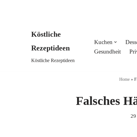
Köstliche
Skip
Kuchen
Dess
Rezeptideen
to
Gesundheit
Pri
Köstliche Rezeptideen
content
Home
»
F
Falsches H
29