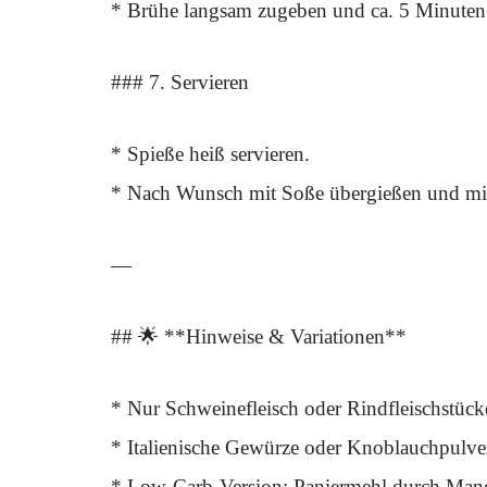
* Brühe langsam zugeben und ca. 5 Minuten r
### 7. Servieren
* Spieße heiß servieren.
* Nach Wunsch mit Soße übergießen und mit
—
## 🌟 **Hinweise & Variationen**
* Nur Schweinefleisch oder Rindfleischstüc
* Italienische Gewürze oder Knoblauchpulve
* Low-Carb-Version: Paniermehl durch Mande