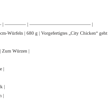
 ————– | ————————————— |
5-cm-Würfeln | 680 g | Vorgefertigtes „City Chicken“ geht
 | Zum Würzen |
e |
k |
n |