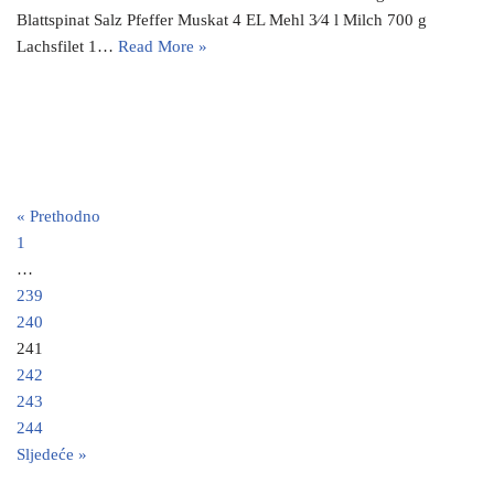
Blattspinat Salz Pfeffer Muskat 4 EL Mehl 3⁄4 l Milch 700 g
Lachsfilet 1…
Read More »
« Prethodno
1
…
239
240
241
242
243
244
Sljedeće »