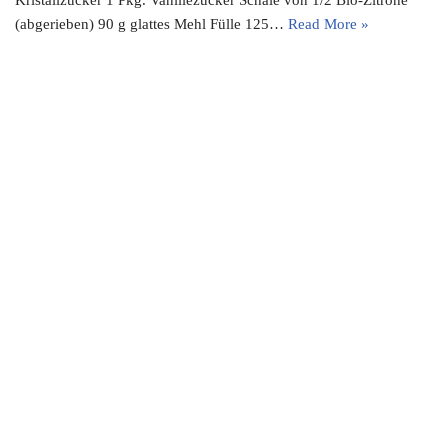
Kristallzucker 1 Pkg. Vanillezucker Schale von 1/2 Bio-Zitrone
(abgerieben) 90 g glattes Mehl Fülle 125…
Read More »