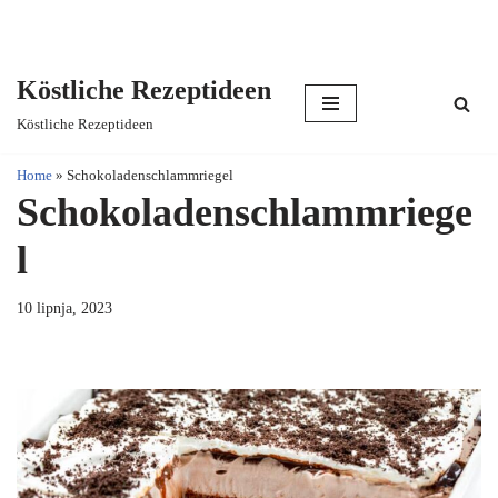
Köstliche Rezeptideen
Skip
Köstliche Rezeptideen
to
content
Home
»
Schokoladenschlammriegel
Schokoladenschlammriege
l
10 lipnja, 2023