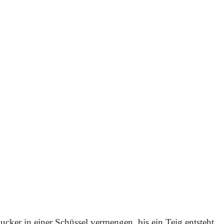
ucker in einer Schüssel vermengen, bis ein Teig entsteht.