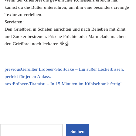
Wenn der Grießbrei die gewünschte Konsistenz erreicht hat,
kannst du die Butter unterrühren, um ihm eine besonders cremige
Textur zu verleihen.
Servieren:
Den Grießbrei in Schalen anrichten und nach Belieben mit Zimt
und Zucker bestreuen. Frische Früchte oder Marmelade machen
den Grießbrei noch leckerer. 🍓🍯
previous
Gerollter Erdbeer-Shortcake – Ein süßer Leckerbissen,
perfekt für jeden Anlass.
next
Erdbeer-Tiramisu – In 15 Minuten im Kühlschrank fertig!
Suchen