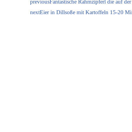
previous
Fantastische Rahmzipferl die auf de
next
Eier in Dillsoße mit Kartoffeln 15-20 M