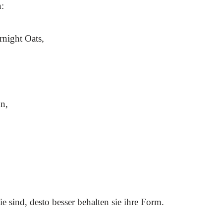
n:
rnight Oats,
on,
ie sind, desto besser behalten sie ihre Form.