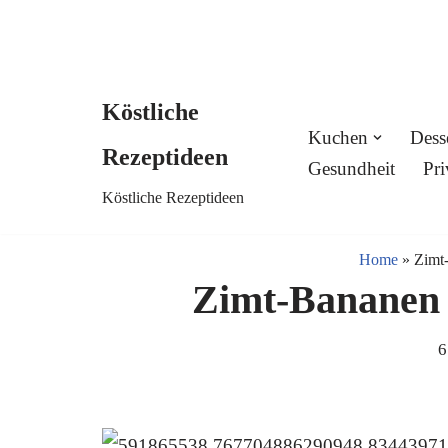
Köstliche
Skip
Kuchen
Dess
Rezeptideen
to
Gesundheit
Pri
Köstliche Rezeptideen
content
Home
»
Zimt-
Zimt-Bananen a
6