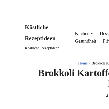
Köstliche
Skip
Kuchen
Dess
Rezeptideen
to
Gesundheit
Pri
Köstliche Rezeptideen
content
Home
»
Brokkoli Ka
Brokkoli Kartoff
4