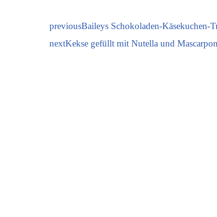
previous
Baileys Schokoladen-Käsekuchen-Tr
next
Kekse gefüllt mit Nutella und Mascarpo