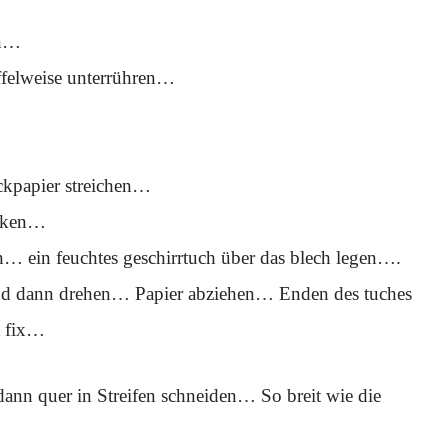
en…
felweise unterrühren…
ackpapier streichen…
acken…
… ein feuchtes geschirrtuch über das blech legen….
 und dann drehen… Papier abziehen… Enden des tuches
t fix…
dann quer in Streifen schneiden… So breit wie die