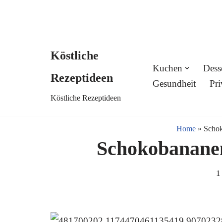
Köstliche
Skip
Kuchen
Dess
Rezeptideen
to
Gesundheit
Pri
Köstliche Rezeptideen
content
Home
»
Scho
Schokobanane
1