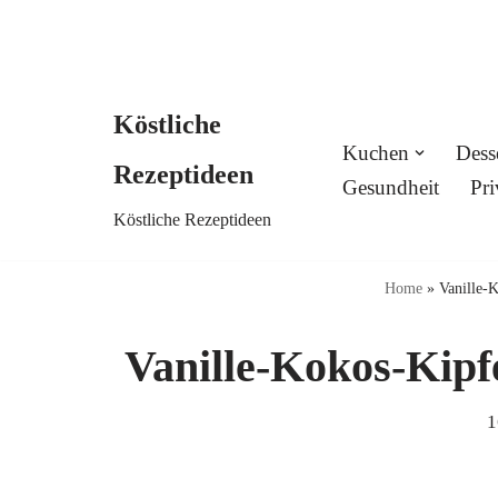
Köstliche
Skip
Kuchen
Dess
Rezeptideen
to
Gesundheit
Pri
Köstliche Rezeptideen
content
Home
»
Vanille-
Vanille-Kokos-Kipf
1