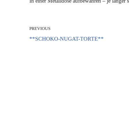
In einer Metalldose aufbewahren – je länger s
PREVIOUS
**SCHOKO-NUGAT-TORTE**