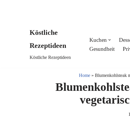
Köstliche
Skip
Kuchen
Dess
Rezeptideen
to
Gesundheit
Pri
Köstliche Rezeptideen
content
Home
»
Blumenkohlsteak mi
Blumenkohlstea
vegetaris