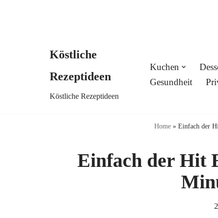
Köstliche
Skip
Kuchen
Dess
Rezeptideen
to
Gesundheit
Pri
Köstliche Rezeptideen
content
Home
»
Einfach der Hi
Einfach der Hit 
Minu
2